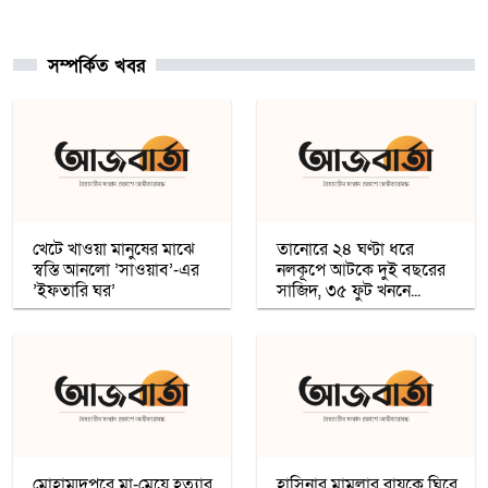
সিরিয়া
সম্পর্কিত খবর
চার খনি থেকে ৭৮ লাখ আউন্স সোনা উত্তোলন
সৌদি রাষ্ট্রীয় কোম্পানি মা’আদেনের
গাজায় শান্তি প্রতিষ্ঠায় ট্রাম্পের ‘বোর্ড অব পিস’,
যুদ্ধবিরতির দ্বিতীয় ধাপ নিয়ে কায়রোতে
আলোচনা
খেটে খাওয়া মানুষের মাঝে
তানোরে ২৪ ঘণ্টা ধরে
স্বস্তি আনলো ’সাওয়াব’-এর
নলকূপে আটকে দুই বছরের
’ইফতারি ঘর’
সাজিদ, ৩৫ ফুট খননে...
কৌশলের নামে বিএনপি গুপ্ত বেশ ধারণ
করেনি: তারেক রহমান
খেটে খাওয়া মানুষের মাঝে স্বস্তি আনলো
’সাওয়াব’-এর ’ইফতারি ঘর’
মোহাম্মদপুরে মা-মেয়ে হত্যার
হাসিনার মামলার রায়কে ঘিরে