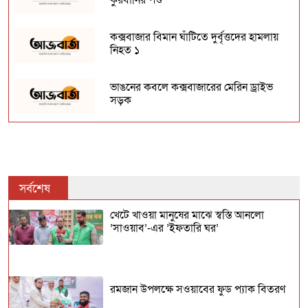
কুরবানির পশু
কক্সবাজার বিমান ঘাঁটিতে দুর্বৃত্তদের হামলায়
নিহত ১
ভাঙনের কবলে কক্সবাজারের মেরিন ড্রাইভ
সড়ক
মুক্তি পেলেন খাগড়াছড়িতে অপহৃত চবির সেই
৫ শিক্ষার্থী!
সর্বশেষ
খালেদা বেগম ডিএফপির নতুন মহাপরিচালক
খেটে খাওয়া মানুষের মাঝে স্বস্তি আনলো
’সাওয়াব’-এর ’ইফতারি ঘর’
এইচএসসি ও সমমান পরীক্ষার ফল প্রকাশ,
পাসের হার ৫৮.৮৩ শতাংশ
হাসনাত আবদুল্লাহর গাড়িতে হামলা : বিশেষ
রমজান উপলক্ষে সওয়াবের ফুড প্যাক বিতরণ
অভিযানে আটক অন্তত ৭০