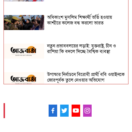
অধিকাংশ মুসলিম শিক্ষার্থী ভর্তি হওয়ায়
কাশ্মীরে কলেজ বন্ধ করলো ভারত
নতুন প্রভাববলয়ের লড়াই: যুক্তরাষ্ট্র, চীন ও
রাশিয়া কি বদলে দিচ্ছে বৈশ্বিক ব্যবস্থা
উগান্ডার নির্বাচনে বিরোধী প্রার্থী ববি ওয়াইনকে
জোরপূর্বক তুলে নেওয়ার অভিযোগ
বিহারে সড়ক দুর্ঘটনায় সপ্তম শ্রেণির ছাত্র নিহত,
সাহায্যের বদলে মাছ লুট
আমাদের ফলো করুন -
আনুষ্ঠানিকভাবে কুর্দি ভাষাকে স্বীকৃতি দিল