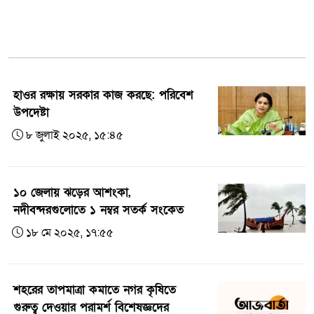
ন্যায্যমূল্য নিশ্চিতকরণে সারা দেশে মিনি কোল্ড
স্টোরেজ স্থাপন করছে সরকার
ভারতে প্রযুক্তির ব্যবহার করে কৃষি উৎপাদনে
উদ্যোগ
হাওর রক্ষায় সরকার কাজ করছে: পরিবেশ
আখাউড়ায় ঢুকছে ভারতের বিষাক্ত পানি,
উপদেষ্টা
হুমকিতে জনস্বাস্থ্য ও কৃষি
৮ জুলাই ২০২৫, ১৫:৪৫
জাহাঙ্গীরনগর বিশ্ববিদ্যালয়ে অতিথি পাখি দর্শন
১০ জেলায় ঝড়ের আশংকা,
নদীবন্দরগুলোতে ১ নম্বর সতর্ক সংকেত
১৮ মে ২০২৫, ১৭:৫৫
শহরের তাপমাত্রা কমাতে নগর কৃষিতে
গুরুত্ব দেওয়ার পরামর্শ বিশেষজ্ঞদের