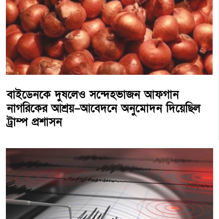
বাইডেনকে দুষলেও সন্দেহভাজন আফগান
নাগরিকের আশ্রয়–আবেদনে অনুমোদন দিয়েছিল
ট্রাম্প প্রশাসন