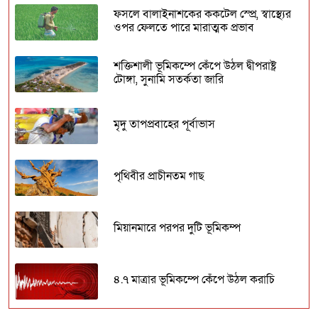
ফসলে বালাইনাশকের ককটেল স্প্রে, স্বাস্থ্যের
ওপর ফেলতে পারে মারাত্মক প্রভাব
শক্তিশালী ভূমিকম্পে কেঁপে উঠল দ্বীপরাষ্ট্র
টোঙ্গা, সুনামি সতর্কতা জারি
মৃদু তাপপ্রবাহের পূর্বাভাস
পৃথিবীর প্রাচীনতম গাছ
মিয়ানমারে পরপর দুটি ভূমিকম্প
৪.৭ মাত্রার ভূমিকম্পে কেঁপে উঠল করাচি