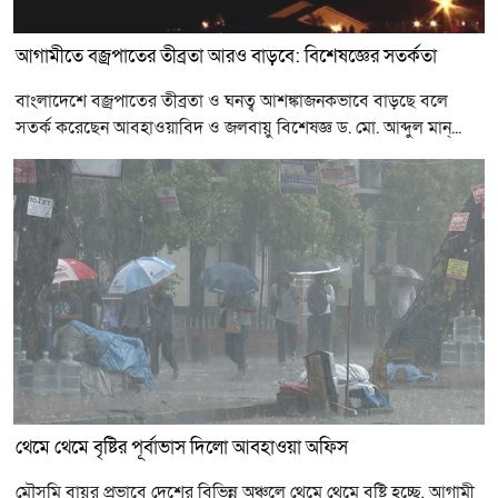
আগামীতে বজ্রপাতের তীব্রতা আরও বাড়বে: বিশেষজ্ঞের সতর্কতা
বাংলাদেশে বজ্রপাতের তীব্রতা ও ঘনত্ব আশঙ্কাজনকভাবে বাড়ছে বলে
সতর্ক করেছেন আবহাওয়াবিদ ও জলবায়ু বিশেষজ্ঞ ড. মো. আব্দুল মান্...
থেমে থেমে বৃষ্টির পূর্বাভাস দিলো আবহাওয়া অফিস
মৌসুমি বায়ুর প্রভাবে দেশের বিভিন্ন অঞ্চলে থেমে থেমে বৃষ্টি হচ্ছে, আগামী