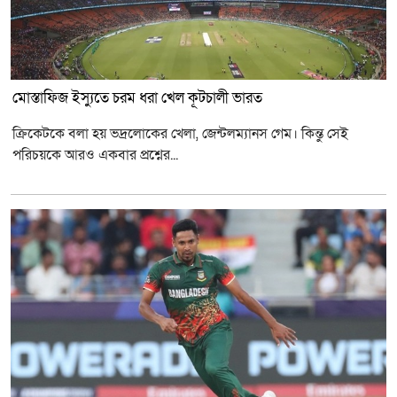
মোস্তাফিজ ইস্যুতে চরম ধরা খেল কূটচালী ভারত
ক্রিকেটকে বলা হয় ভদ্রলোকের খেলা, জেন্টলম্যানস গেম। কিন্তু সেই
পরিচয়কে আরও একবার প্রশ্নের...