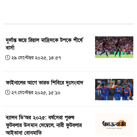
সাফের ফাইনালে বাংলাদেশের প্রতিপক্ষ ভারত!
ব্যাটম্যানের গাড়ি কিনতে কত টাকা খরচ
করলেন নেইমার?
দুর্দান্ত জয়ে রিয়াল মাদ্রিদকে টপকে শীর্ষে
চ্যাম্পিয়ন্স ট্রফিতে সাকিবের খেলা নিয়ে রয়েছে
বার্সা
সংসয়
২৯ সেপ্টেম্বর ২০২৫, ১৪:৫৭
শ্রীলঙ্কাকে উড়িয়ে সিরিজ জিতল বাংলাদেশর
যুবারা
ফাইনালের আগে ভারত শিবিরে দুঃসংবাদ
২৭ সেপ্টেম্বর ২০২৫, ১৫:১০
ব্যালন ডি’অর ২০২৫: বর্ষসেরা পুরুষ
ফুটবলার উসমান দেম্বেলে, নারী ফুটবলার
আইতানা বোনমাতি