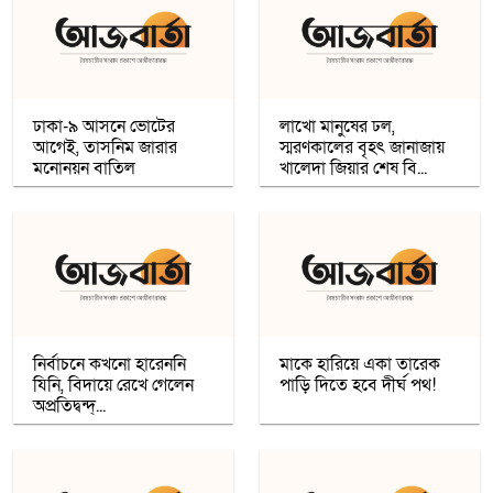
সৌদি রাষ্ট্রীয় কোম্পানি মা’আদেনের
গাজায় শান্তি প্রতিষ্ঠায় ট্রাম্পের ‘বোর্ড অব পিস’,
যুদ্ধবিরতির দ্বিতীয় ধাপ নিয়ে কায়রোতে
আলোচনা
ঢাকা-৯ আসনে ভোটের
লাখো মানুষের ঢল,
আগেই, তাসনিম জারার
স্মরণকালের বৃহৎ জানাজায়
মনোনয়ন বাতিল
খালেদা জিয়ার শেষ বি...
কৌশলের নামে বিএনপি গুপ্ত বেশ ধারণ
করেনি: তারেক রহমান
খেটে খাওয়া মানুষের মাঝে স্বস্তি আনলো
’সাওয়াব’-এর ’ইফতারি ঘর’
নির্বাচনে কখনো হারেননি
মাকে হারিয়ে একা তারেক
যিনি, বিদায়ে রেখে গেলেন
পাড়ি দিতে হবে দীর্ঘ পথ!
অপ্রতিদ্বন্দ্...
রমজান উপলক্ষে সওয়াবের ফুড প্যাক বিতরণ
অধিকাংশ মুসলিম শিক্ষার্থী ভর্তি হওয়ায়