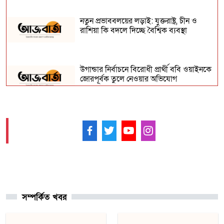
নতুন প্রভাববলয়ের লড়াই: যুক্তরাষ্ট্র, চীন ও
রাশিয়া কি বদলে দিচ্ছে বৈশ্বিক ব্যবস্থা
উগান্ডার নির্বাচনে বিরোধী প্রার্থী ববি ওয়াইনকে
জোরপূর্বক তুলে নেওয়ার অভিযোগ
বিহারে সড়ক দুর্ঘটনায় সপ্তম শ্রেণির ছাত্র নিহত,
সাহায্যের বদলে মাছ লুট
আমাদের ফলো করুন -
আনুষ্ঠানিকভাবে কুর্দি ভাষাকে স্বীকৃতি দিল
সিরিয়া
সম্পর্কিত খবর
চার খনি থেকে ৭৮ লাখ আউন্স সোনা উত্তোলন