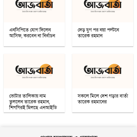
কাশ্মীরে কলেজ বন্ধ করলো ভারত
নতুন প্রভাববলয়ের লড়াই: যুক্তরাষ্ট্র, চীন ও
রাশিয়া কি বদলে দিচ্ছে বৈশ্বিক ব্যবস্থা
এনসিপিতে যোগ দিলেন
দেড় যুগ পর নয়া পল্টনে
আসিফ, করবেন না নির্বাচন
তারেক রহমান
উগান্ডার নির্বাচনে বিরোধী প্রার্থী ববি ওয়াইনকে
জোরপূর্বক তুলে নেওয়ার অভিযোগ
বিহারে সড়ক দুর্ঘটনায় সপ্তম শ্রেণির ছাত্র নিহত,
সাহায্যের বদলে মাছ লুট
আনুষ্ঠানিকভাবে কুর্দি ভাষাকে স্বীকৃতি দিল
সিরিয়া
ভোটার তালিকায় নাম
সকলে মিলে দেশ গড়ার বার্তা
তুললেন তারেক রহমান,
তারেক রহমানের
চার খনি থেকে ৭৮ লাখ আউন্স সোনা উত্তোলন
শিগগিরই মিলছে এনআইডি
সৌদি রাষ্ট্রীয় কোম্পানি মা’আদেনের
গাজায় শান্তি প্রতিষ্ঠায় ট্রাম্পের ‘বোর্ড অব পিস’,
যুদ্ধবিরতির দ্বিতীয় ধাপ নিয়ে কায়রোতে