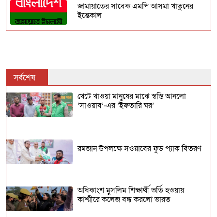
জামায়াতের সাবেক এমপি আসমা খাতুনের
ইন্তেকাল
গণসংযোগ পক্ষ কর্মসূচি নিয়ে দেশব্যাপী
তৎপর জামায়াত
অন্তর্বর্তী সরকার আদালত অবমাননা করছে :
সর্বশেষ
ইশরাক হোসেন
খেটে খাওয়া মানুষের মাঝে স্বস্তি আনলো
’সাওয়াব’-এর ’ইফতারি ঘর’
আন্দালিব রহমান পার্থর স্ত্রীকে বিদেশ যেতে
বাধা
হতাহত পরিবারের পাশে খালেদা জিয়া ও
রমজান উপলক্ষে সওয়াবের ফুড প্যাক বিতরণ
তারেক রহমান
অধিকাংশ মুসলিম শিক্ষার্থী ভর্তি হওয়ায়
কাশ্মীরে কলেজ বন্ধ করলো ভারত