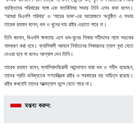
ব্যক্তিদের
পরিবারের
সঙ্গে
এক
মতবিনিময়
সভায়
তিনি
এসব
কথা
বলেন।
‘
’
‘
’-
আমরা
বিএনপি
পরিবার
ও
মায়ের
ডাক
এর
আয়োজনে
অনুষ্ঠিত
এ
সভায়
,
তারেক
রহমান
বলেন
গুম
ও
খুনের
দায়
রাষ্ট্র
এড়াতে
পারে
না।
,
-
তিনি
জানান
বিএনপি
ক্ষমতায়
এলে
গুম
খুনের
শিকার
শহীদদের
নামে
সড়কের
নামকরণ
করা
হবে।
ফ্যাসিবাদী
আমলে
নির্যাতনের
শিকারদের
ত্যাগ
বৃথা
যেতে
দেওয়া
হবে
না
বলেও
আশ্বাস
দেন
তিনি।
,
,
তারেক
রহমান
বলেন
ফ্যাসিবাদবিরোধী
আন্দোলনে
যারা
গুম
ও
শহীদ
হয়েছেন
তাদের
প্রতি
ভবিষ্যতের
গণতান্ত্রিক
রাষ্ট্র
ও
সরকারের
বড়
দায়িত্ব
রয়েছে।
রাষ্ট্র
কখনোই
তাদের
আত্মত্যাগ
ভুলে
যেতে
পারে
না।
মন্তব্য করুন: