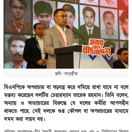
ছবি : সংগৃহীত
বিএনপিকে অপপ্রচার বা ষড়যন্ত্র করে দমিয়ে রাখা যাবে না বলে
মন্তব্য করেছেন দলটির চেয়ারম্যান তারেক রহমান। তিনি বলেন,
অন্যায় ও অত্যাচারের বিরুদ্ধে যে দলের কর্মীরা আপসহীন
থাকতে পারে, সেই দলকে গুপ্ত কৌশল বা অপপ্রচারের মাধ্যমে
দমন করা সম্ভব নয়।
–
,
শনিবার
বাংলাদেশ
চীন
মৈত্রী
সম্মেলন
কেন্দ্রে
গুম
খুন
ও
নির্যাতনের
শিকার