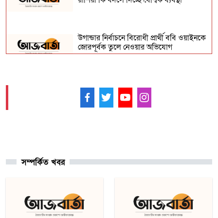
রাশিয়া কি বদলে দিচ্ছে বৈশ্বিক ব্যবস্থা
উগান্ডার নির্বাচনে বিরোধী প্রার্থী ববি ওয়াইনকে
জোরপূর্বক তুলে নেওয়ার অভিযোগ
বিহারে সড়ক দুর্ঘটনায় সপ্তম শ্রেণির ছাত্র নিহত,
সাহায্যের বদলে মাছ লুট
আমাদের ফলো করুন -
আনুষ্ঠানিকভাবে কুর্দি ভাষাকে স্বীকৃতি দিল
সিরিয়া
সম্পর্কিত খবর
চার খনি থেকে ৭৮ লাখ আউন্স সোনা উত্তোলন
সৌদি রাষ্ট্রীয় কোম্পানি মা’আদেনের