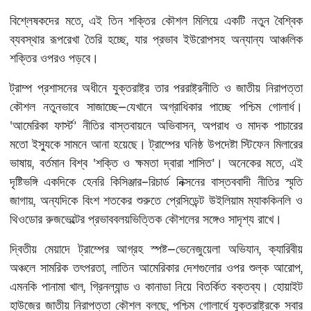
,
বিশ্লেষকদের
মতে
এই
তিন
শক্তির
কৌশল
মিলিয়ে
একটি
নতুন
বৈশ্বিক
,
ব্যবস্থার
রূপরেখা
তৈরি
হচ্ছে
যার
প্রভাব
ইউরোপসহ
অন্যান্য
আঞ্চলিক
শক্তির
ওপরও
পড়বে।
ট্রাম্প
প্রশাসনের
অধীনে
যুক্তরাষ্ট্র
তার
পররাষ্ট্রনীতি
ও
জাতীয়
নিরাপত্তা
—
কৌশল
নতুনভাবে
সাজাচ্ছে
যেখানে
অগ্রাধিকার
পাচ্ছে
পশ্চিম
গোলার্ধ।
‘
’
,
আমেরিকা
ফার্স্ট
নীতির
বাস্তবায়নে
অভিবাসন
অপরাধ
ও
মাদক
পাচারের
মতো
ইস্যুকে
সামনে
আনা
হয়েছে।
ট্রাম্পের
ঘনিষ্ঠ
উপদেষ্টা
স্টিফেন
মিলারের
,
‘
’
,
ভাষায়
বর্তমান
বিশ্ব
শক্তি
ও
ক্ষমতা
দ্বারা
শাসিত
।
অনেকের
মতে
এই
–
দৃষ্টিভঙ্গি
একদিকে
হেনরি
কিসিঞ্জার
রিচার্ড
নিক্সনের
বাস্তববাদী
নীতির
স্মৃতি
,
জাগায়
অন্যদিকে
বিংশ
শতকের
শুরুতে
প্রেসিডেন্ট
উইলিয়াম
ম্যাককিনলি
ও
থিওডোর
রুজভেল্টের
প্রভাববলয়ভিত্তিক
কৌশলের
সঙ্গেও
সাদৃশ্য
রাখে।
—
,
দ্বিতীয়
মেয়াদে
ট্রাম্পের
আগ্রহ
স্পষ্ট
ভেনেজুয়েলা
অভিযান
ক্যারিবীয়
,
,
অঞ্চলে
সামরিক
তৎপরতা
লাতিন
আমেরিকার
দেশগুলোর
ওপর
শুল্ক
আরোপ
,
এমনকি
পানামা
খাল
গ্রিনল্যান্ড
ও
কানাডা
নিয়ে
বিতর্কিত
বক্তব্য।
হোয়াইট
,
হাউজের
জাতীয়
নিরাপত্তা
কৌশল
বলছে
পশ্চিম
গোলার্ধে
যুক্তরাষ্ট্রকে
সবার