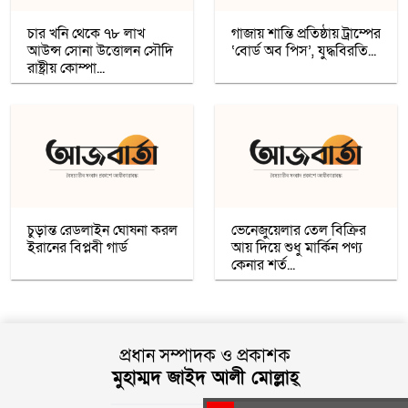
রাশিয়া কি বদলে দিচ্ছে বৈশ্বিক ব্যবস্থা
চার খনি থেকে ৭৮ লাখ
গাজায় শান্তি প্রতিষ্ঠায় ট্রাম্পের
আউন্স সোনা উত্তোলন সৌদি
‘বোর্ড অব পিস’, যুদ্ধবিরতি...
উগান্ডার নির্বাচনে বিরোধী প্রার্থী ববি ওয়াইনকে
রাষ্ট্রীয় কোম্পা...
জোরপূর্বক তুলে নেওয়ার অভিযোগ
বিহারে সড়ক দুর্ঘটনায় সপ্তম শ্রেণির ছাত্র নিহত,
সাহায্যের বদলে মাছ লুট
আনুষ্ঠানিকভাবে কুর্দি ভাষাকে স্বীকৃতি দিল
সিরিয়া
চুড়ান্ত রেডলাইন ঘোষনা করল
ভেনেজুয়েলার তেল বিক্রির
ইরানের বিপ্লবী গার্ড
আয় দিয়ে শুধু মার্কিন পণ্য
চার খনি থেকে ৭৮ লাখ আউন্স সোনা উত্তোলন
কেনার শর্ত...
সৌদি রাষ্ট্রীয় কোম্পানি মা’আদেনের
গাজায় শান্তি প্রতিষ্ঠায় ট্রাম্পের ‘বোর্ড অব পিস’,
যুদ্ধবিরতির দ্বিতীয় ধাপ নিয়ে কায়রোতে
প্রধান সম্পাদক ও প্রকাশক
আলোচনা
মুহাম্মদ জাইদ আলী মোল্লাহ্
কৌশলের নামে বিএনপি গুপ্ত বেশ ধারণ