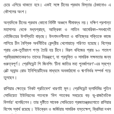
চেয়ে
এগিয়ে
থাকতে
হবে।
একই
সঙ্গে
চীনের
প্রভাব
বিস্তার
ঠেকানোও
এ
কৌশলের
অংশ।
অন্যদিকে
চীনের
প্রভাব
কোনো
নির্দিষ্ট
অঞ্চলে
সীমাবদ্ধ
নয়।
দক্ষিণ
প্রশান্ত
,
—
মহাসাগর
থেকে
মধ্যপ্রাচ্য
আফ্রিকা
ও
লাতিন
আমেরিকা
সবখানেই
বেইজিংয়ের
উপস্থিতি
বাড়ছে।
উৎপাদনশীলতা
ও
বাণিজ্যের
শক্তিকে
কাজে
লাগিয়ে
চীন
বৈশ্বিক
অর্থনীতির
কেন্দ্রীয়
খেলোয়াড়ে
পরিণত
হয়েছে।
বিশ্বের
-
প্রায়
এক
তৃতীয়াংশ
পণ্য
তৈরি
হয়
চীনে।
বিরল
খনিজের
প্রায়
৯০
শতাংশ
,
প্রক্রিয়াজাতকরণও
তাদের
নিয়ন্ত্রণে
যা
প্রযুক্তি
ও
সামরিক
সক্ষমতার
জন্য
‘
’-
গুরুত্বপূর্ণ।
প্রেসিডেন্ট
শি
জিনপিং
চীনা
জাতির
মহা
পুনর্জাগরণ
এর
স্বপ্নে
বেল্ট
অ্যান্ড
রোড
ইনিশিয়েটিভের
মাধ্যমে
অবকাঠামো
ও
ঋণনির্ভর
সম্পর্ক
গড়ে
তুলছেন।
‘
’
রাশিয়ার
ক্ষেত্রে
নিকট
প্রতিবেশ
ধারণাই
মূল।
প্রেসিডেন্ট
ভ্লাদিমির
পুতিন
‘
-
সোভিয়েত
ইউনিয়নের
পতনকে
বিশ
শতকের
সবচেয়ে
বড়
ভূ
রাজনৈতিক
’
বিপর্যয়
বলেছিলেন।
তার
দৃষ্টিতে
সাবেক
সোভিয়েত
প্রজাতন্ত্রগুলোতে
রাশিয়ার
,
বিশেষ
স্বার্থ
রয়েছে।
ইউক্রেন
ও
জর্জিয়ায়
সামরিক
হস্তক্ষেপ
ক্রিমিয়া
দখল