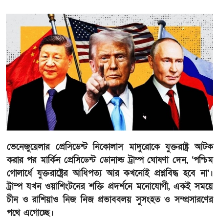
ভেনেজুয়েলার প্রেসিডেন্ট নিকোলাস মাদুরোকে যুক্তরাষ্ট্র আটক
করার পর মার্কিন প্রেসিডেন্ট ডোনাল্ড ট্রাম্প ঘোষণা দেন, ‘পশ্চিম
গোলার্ধে যুক্তরাষ্ট্রের আধিপত্য আর কখনোই প্রশ্নবিদ্ধ হবে না’।
ট্রাম্প যখন ওয়াশিংটনের শক্তি প্রদর্শনে মনোযোগী, একই সময়ে
চীন ও রাশিয়াও নিজ নিজ প্রভাববলয় সুসংহত ও সম্প্রসারণের
পথে এগোচ্ছে।