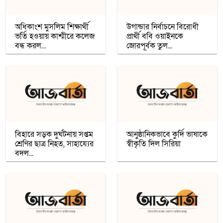
গাজায় শান্তি প্রতিষ্ঠায় ট্রাম্পের ‘বোর্ড অব পিস’,
যুদ্ধবিরতির দ্বিতীয় ধাপ নিয়ে কায়রোতে
আলোচনা
অধিকাংশ মুসলিম শিক্ষার্থী
উগান্ডার নির্বাচনে বিরোধী
ভর্তি হওয়ায় কাশ্মীরে কলেজ
প্রার্থী ববি ওয়াইনকে
বন্ধ করল...
জোরপূর্বক তুল...
কৌশলের নামে বিএনপি গুপ্ত বেশ ধারণ
করেনি: তারেক রহমান
খেটে খাওয়া মানুষের মাঝে স্বস্তি আনলো
’সাওয়াব’-এর ’ইফতারি ঘর’
বিহারে সড়ক দুর্ঘটনায় সপ্তম
আনুষ্ঠানিকভাবে কুর্দি ভাষাকে
শ্রেণির ছাত্র নিহত, সাহায্যের
স্বীকৃতি দিল সিরিয়া
বদল...
রমজান উপলক্ষে সওয়াবের ফুড প্যাক বিতরণ
অধিকাংশ মুসলিম শিক্ষার্থী ভর্তি হওয়ায়
কাশ্মীরে কলেজ বন্ধ করলো ভারত
নতুন প্রভাববলয়ের লড়াই: যুক্তরাষ্ট্র, চীন ও