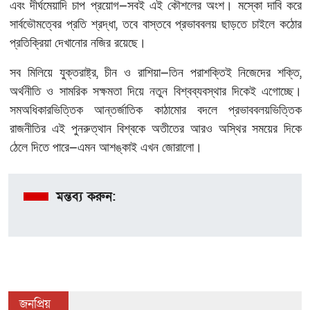
—
এবং
দীর্ঘমেয়াদি
চাপ
প্রয়োগ
সবই
এই
কৌশলের
অংশ।
মস্কো
দাবি
করে
,
সার্বভৌমত্বের
প্রতি
শ্রদ্ধা
তবে
বাস্তবে
প্রভাববলয়
ছাড়তে
চাইলে
কঠোর
প্রতিক্রিয়া
দেখানোর
নজির
রয়েছে।
,
—
,
সব
মিলিয়ে
যুক্তরাষ্ট্র
চীন
ও
রাশিয়া
তিন
পরাশক্তিই
নিজেদের
শক্তি
অর্থনীতি
ও
সামরিক
সক্ষমতা
দিয়ে
নতুন
বিশ্বব্যবস্থার
দিকেই
এগোচ্ছে।
সমঅধিকারভিত্তিক
আন্তর্জাতিক
কাঠামোর
বদলে
প্রভাববলয়ভিত্তিক
রাজনীতির
এই
পুনরুত্থান
বিশ্বকে
অতীতের
আরও
অস্থির
সময়ের
দিকে
—
ঠেলে
দিতে
পারে
এমন
আশঙ্কাই
এখন
জোরালো।
মন্তব্য করুন:
জনপ্রিয়