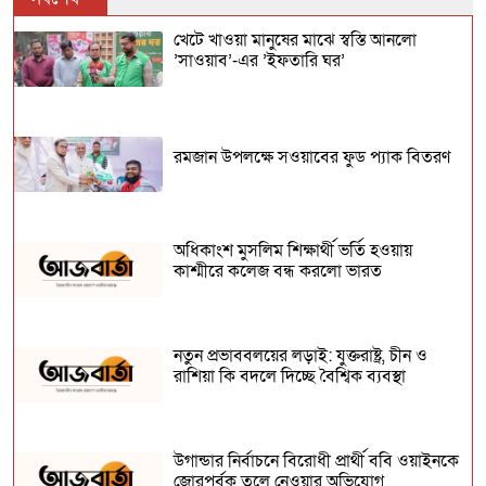
আজ
খেটে খাওয়া মানুষের মাঝে স্বস্তি আনলো
’সাওয়াব’-এর ’ইফতারি ঘর’
৬ জেলায় বন্যার পূর্বাভাস
ঈদকে সামনে রেখে সারাদেশে নিরাপত্তা
রমজান উপলক্ষে সওয়াবের ফুড প্যাক বিতরণ
জোরদার
অধিকাংশ মুসলিম শিক্ষার্থী ভর্তি হওয়ায়
কাশ্মীরে কলেজ বন্ধ করলো ভারত
নতুন প্রভাববলয়ের লড়াই: যুক্তরাষ্ট্র, চীন ও
রাশিয়া কি বদলে দিচ্ছে বৈশ্বিক ব্যবস্থা
উগান্ডার নির্বাচনে বিরোধী প্রার্থী ববি ওয়াইনকে
জোরপূর্বক তুলে নেওয়ার অভিযোগ