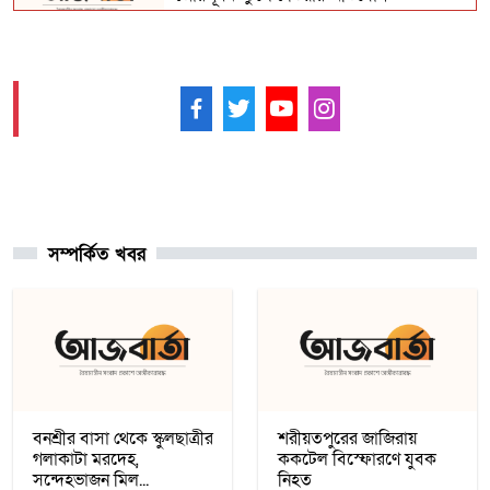
বিহারে সড়ক দুর্ঘটনায় সপ্তম শ্রেণির ছাত্র নিহত,
সাহায্যের বদলে মাছ লুট
আমাদের ফলো করুন -
আনুষ্ঠানিকভাবে কুর্দি ভাষাকে স্বীকৃতি দিল
সিরিয়া
সম্পর্কিত খবর
চার খনি থেকে ৭৮ লাখ আউন্স সোনা উত্তোলন
সৌদি রাষ্ট্রীয় কোম্পানি মা’আদেনের
গাজায় শান্তি প্রতিষ্ঠায় ট্রাম্পের ‘বোর্ড অব পিস’,
যুদ্ধবিরতির দ্বিতীয় ধাপ নিয়ে কায়রোতে
আলোচনা
বনশ্রীর বাসা থেকে স্কুলছাত্রীর
শরীয়তপুরের জাজিরায়
গলাকাটা মরদেহ,
ককটেল বিস্ফোরণে যুবক
সন্দেহভাজন মিল...
নিহত