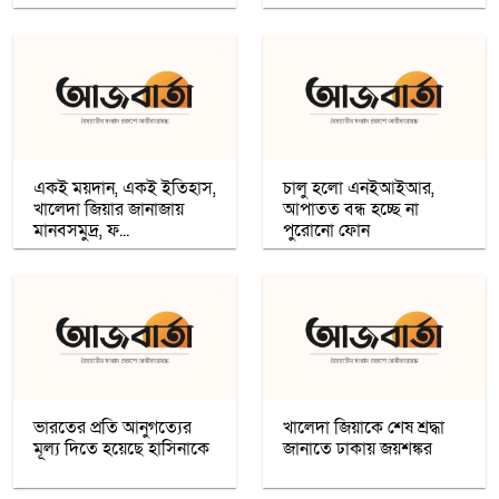
কৌশলের নামে বিএনপি গুপ্ত বেশ ধারণ
করেনি: তারেক রহমান
খেটে খাওয়া মানুষের মাঝে স্বস্তি আনলো
’সাওয়াব’-এর ’ইফতারি ঘর’
একই ময়দান, একই ইতিহাস,
চালু হলো এনইআইআর,
খালেদা জিয়ার জানাজায়
আপাতত বন্ধ হচ্ছে না
মানবসমুদ্র, ফ...
রমজান উপলক্ষে সওয়াবের ফুড প্যাক বিতরণ
পুরোনো ফোন
অধিকাংশ মুসলিম শিক্ষার্থী ভর্তি হওয়ায়
কাশ্মীরে কলেজ বন্ধ করলো ভারত
নতুন প্রভাববলয়ের লড়াই: যুক্তরাষ্ট্র, চীন ও
রাশিয়া কি বদলে দিচ্ছে বৈশ্বিক ব্যবস্থা
ভারতের প্রতি আনুগত্যের
খালেদা জিয়াকে শেষ শ্রদ্ধা
মূল্য দিতে হয়েছে হাসিনাকে
জানাতে ঢাকায় জয়শঙ্কর
উগান্ডার নির্বাচনে বিরোধী প্রার্থী ববি ওয়াইনকে
জোরপূর্বক তুলে নেওয়ার অভিযোগ