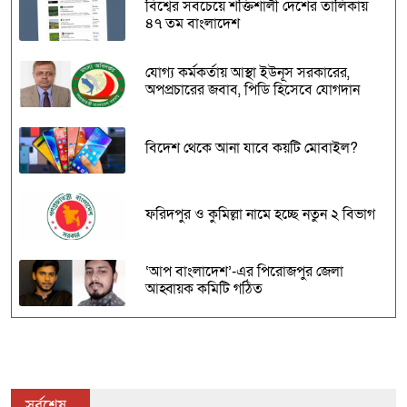
বিশ্বের সবচেয়ে শক্তিশালী দেশের তালিকায়
৪৭ তম বাংলাদেশ
যোগ্য কর্মকর্তায় আস্থা ইউনূস সরকারের,
অপপ্রচারের জবাব, পিডি হিসেবে যোগদান
বিদেশ থেকে আনা যাবে কয়টি মোবাইল?
ফরিদপুর ও কুমিল্লা নামে হচ্ছে নতুন ২ বিভাগ
‘আপ বাংলাদেশ’-এর পিরোজপুর জেলা
আহ্বায়ক কমিটি গঠিত
যে জুলাই ছিল ‘৩৬ দিনের’
বিশ্বকবি রবীন্দ্রনাথ ঠাকুরের ১৬৫তম জন্মদিন
সর্বশেষ