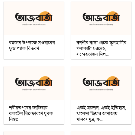
চার খনি থেকে ৭৮ লাখ আউন্স সোনা উত্তোলন
সৌদি রাষ্ট্রীয় কোম্পানি মা’আদেনের
গাজায় শান্তি প্রতিষ্ঠায় ট্রাম্পের ‘বোর্ড অব পিস’,
যুদ্ধবিরতির দ্বিতীয় ধাপ নিয়ে কায়রোতে
আলোচনা
রমজান উপলক্ষে সওয়াবের
বনশ্রীর বাসা থেকে স্কুলছাত্রীর
ফুড প্যাক বিতরণ
গলাকাটা মরদেহ,
সন্দেহভাজন মিল...
কৌশলের নামে বিএনপি গুপ্ত বেশ ধারণ
করেনি: তারেক রহমান
খেটে খাওয়া মানুষের মাঝে স্বস্তি আনলো
’সাওয়াব’-এর ’ইফতারি ঘর’
শরীয়তপুরের জাজিরায়
একই ময়দান, একই ইতিহাস,
ককটেল বিস্ফোরণে যুবক
খালেদা জিয়ার জানাজায়
নিহত
রমজান উপলক্ষে সওয়াবের ফুড প্যাক বিতরণ
মানবসমুদ্র, ফ...