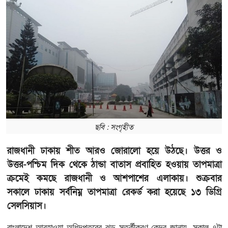
ছবি : সংগৃহীত
রাজধানী ঢাকায় শীত আরও জোরালো হয়ে উঠছে। উত্তর ও
উত্তর-পশ্চিম দিক থেকে ঠান্ডা বাতাস প্রবাহিত হওয়ায় তাপমাত্রা
ক্রমেই কমছে রাজধানী ও আশপাশের এলাকায়। শুক্রবার
সকালে ঢাকায় সর্বনিম্ন তাপমাত্রা রেকর্ড করা হয়েছে ১৩ ডিগ্রি
সেলসিয়াস।
বাংলাদেশ আবহাওয়া অধিদপ্তরের ঝড় সতর্কীকরণ কেন্দ্র জানায়, সকাল ৭টা