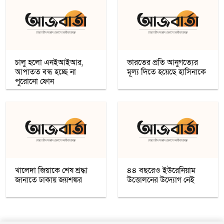
অধিকাংশ মুসলিম শিক্ষার্থী ভর্তি হওয়ায়
কাশ্মীরে কলেজ বন্ধ করলো ভারত
নতুন প্রভাববলয়ের লড়াই: যুক্তরাষ্ট্র, চীন ও
রাশিয়া কি বদলে দিচ্ছে বৈশ্বিক ব্যবস্থা
চালু হলো এনইআইআর,
ভারতের প্রতি আনুগত্যের
আপাতত বন্ধ হচ্ছে না
মূল্য দিতে হয়েছে হাসিনাকে
উগান্ডার নির্বাচনে বিরোধী প্রার্থী ববি ওয়াইনকে
পুরোনো ফোন
জোরপূর্বক তুলে নেওয়ার অভিযোগ
বিহারে সড়ক দুর্ঘটনায় সপ্তম শ্রেণির ছাত্র নিহত,
সাহায্যের বদলে মাছ লুট
আনুষ্ঠানিকভাবে কুর্দি ভাষাকে স্বীকৃতি দিল
সিরিয়া
খালেদা জিয়াকে শেষ শ্রদ্ধা
৪৪ বছরেও ইউরেনিয়াম
জানাতে ঢাকায় জয়শঙ্কর
উত্তোলনের উদ্যোগ নেই
চার খনি থেকে ৭৮ লাখ আউন্স সোনা উত্তোলন
সৌদি রাষ্ট্রীয় কোম্পানি মা’আদেনের
গাজায় শান্তি প্রতিষ্ঠায় ট্রাম্পের ‘বোর্ড অব পিস’,