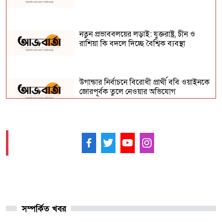
নতুন প্রভাববলয়ের লড়াই: যুক্তরাষ্ট্র, চীন ও
রাশিয়া কি বদলে দিচ্ছে বৈশ্বিক ব্যবস্থা
উগান্ডার নির্বাচনে বিরোধী প্রার্থী ববি ওয়াইনকে
জোরপূর্বক তুলে নেওয়ার অভিযোগ
বিহারে সড়ক দুর্ঘটনায় সপ্তম শ্রেণির ছাত্র নিহত,
সাহায্যের বদলে মাছ লুট
আমাদের ফলো করুন -
আনুষ্ঠানিকভাবে কুর্দি ভাষাকে স্বীকৃতি দিল
সিরিয়া
সম্পর্কিত খবর