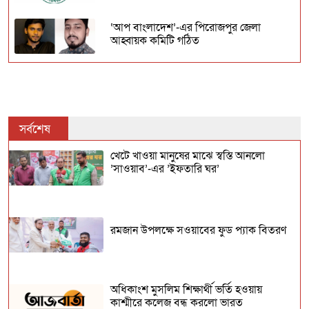
‘আপ বাংলাদেশ’-এর পিরোজপুর জেলা
আহ্বায়ক কমিটি গঠিত
যে জুলাই ছিল ‘৩৬ দিনের’
বিশ্বকবি রবীন্দ্রনাথ ঠাকুরের ১৬৫তম জন্মদিন
সর্বশেষ
আজ
খেটে খাওয়া মানুষের মাঝে স্বস্তি আনলো
’সাওয়াব’-এর ’ইফতারি ঘর’
৬ জেলায় বন্যার পূর্বাভাস
ঈদকে সামনে রেখে সারাদেশে নিরাপত্তা
রমজান উপলক্ষে সওয়াবের ফুড প্যাক বিতরণ
জোরদার
অধিকাংশ মুসলিম শিক্ষার্থী ভর্তি হওয়ায়
কাশ্মীরে কলেজ বন্ধ করলো ভারত