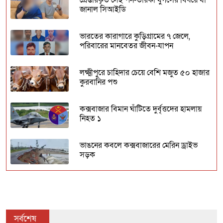
গ্রেপ্তারকৃত সেই পর্ন-তারকা যুগলের বিষয়ে যা
জানাল সিআইডি
ভারতের কারাগারে কুড়িগ্রামের ৭ জেলে,
পরিবারের মানবেতর জীবন-যাপন
লক্ষ্মীপুরে চাহিদার চেয়ে বেশি মজুত ৫০ হাজার
কুরবানির পশু
কক্সবাজার বিমান ঘাঁটিতে দুর্বৃত্তদের হামলায়
নিহত ১
ভাঙনের কবলে কক্সবাজারের মেরিন ড্রাইভ
সড়ক
মুক্তি পেলেন খাগড়াছড়িতে অপহৃত চবির সেই
৫ শিক্ষার্থী!
সর্বশেষ
খালেদা বেগম ডিএফপির নতুন মহাপরিচালক