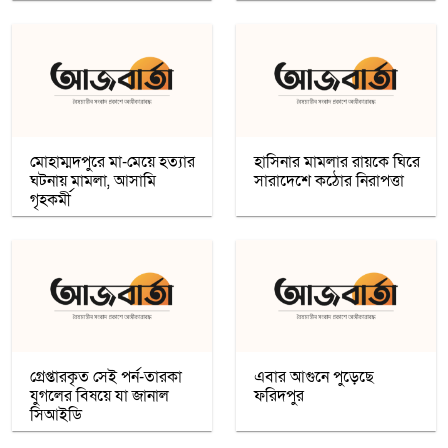
কৌশলের নামে বিএনপি গুপ্ত বেশ ধারণ
করেনি: তারেক রহমান
খেটে খাওয়া মানুষের মাঝে স্বস্তি আনলো
’সাওয়াব’-এর ’ইফতারি ঘর’
মোহাম্মদপুরে মা-মেয়ে হত্যার
হাসিনার মামলার রায়কে ঘিরে
ঘটনায় মামলা, আসামি
সারাদেশে কঠোর নিরাপত্তা
গৃহকর্মী
রমজান উপলক্ষে সওয়াবের ফুড প্যাক বিতরণ
অধিকাংশ মুসলিম শিক্ষার্থী ভর্তি হওয়ায়
কাশ্মীরে কলেজ বন্ধ করলো ভারত
নতুন প্রভাববলয়ের লড়াই: যুক্তরাষ্ট্র, চীন ও
রাশিয়া কি বদলে দিচ্ছে বৈশ্বিক ব্যবস্থা
গ্রেপ্তারকৃত সেই পর্ন-তারকা
এবার আগুনে পুড়েছে
যুগলের বিষয়ে যা জানাল
ফরিদপুর
উগান্ডার নির্বাচনে বিরোধী প্রার্থী ববি ওয়াইনকে
সিআইডি
জোরপূর্বক তুলে নেওয়ার অভিযোগ