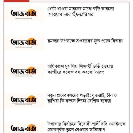
খেটে খাওয়া মানুষের মাঝে স্বস্তি আনলো
’সাওয়াব’-এর ’ইফতারি ঘর’
এইচএসসি ও সমমান পরীক্ষার ফল প্রকাশ,
পাসের হার ৫৮.৮৩ শতাংশ
হাসনাত আবদুল্লাহর গাড়িতে হামলা : বিশেষ
রমজান উপলক্ষে সওয়াবের ফুড প্যাক বিতরণ
অভিযানে আটক অন্তত ৭০
অধিকাংশ মুসলিম শিক্ষার্থী ভর্তি হওয়ায়
কাশ্মীরে কলেজ বন্ধ করলো ভারত
নতুন প্রভাববলয়ের লড়াই: যুক্তরাষ্ট্র, চীন ও
রাশিয়া কি বদলে দিচ্ছে বৈশ্বিক ব্যবস্থা
উগান্ডার নির্বাচনে বিরোধী প্রার্থী ববি ওয়াইনকে
জোরপূর্বক তুলে নেওয়ার অভিযোগ