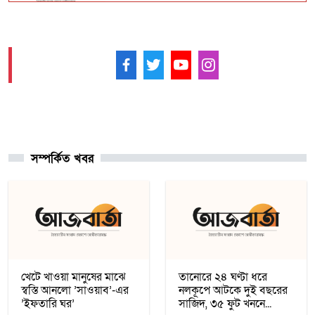
বিহারে সড়ক দুর্ঘটনায় সপ্তম শ্রেণির ছাত্র নিহত,
সাহায্যের বদলে মাছ লুট
আমাদের ফলো করুন -
আনুষ্ঠানিকভাবে কুর্দি ভাষাকে স্বীকৃতি দিল
সিরিয়া
সম্পর্কিত খবর
চার খনি থেকে ৭৮ লাখ আউন্স সোনা উত্তোলন
সৌদি রাষ্ট্রীয় কোম্পানি মা’আদেনের
গাজায় শান্তি প্রতিষ্ঠায় ট্রাম্পের ‘বোর্ড অব পিস’,
যুদ্ধবিরতির দ্বিতীয় ধাপ নিয়ে কায়রোতে
আলোচনা
খেটে খাওয়া মানুষের মাঝে
তানোরে ২৪ ঘণ্টা ধরে
স্বস্তি আনলো ’সাওয়াব’-এর
নলকূপে আটকে দুই বছরের
’ইফতারি ঘর’
সাজিদ, ৩৫ ফুট খননে...