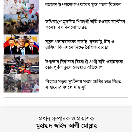
রমজান উপলক্ষে সওয়াবের ফুড প্যাক বিতরণ
অধিকাংশ মুসলিম শিক্ষার্থী ভর্তি হওয়ায় কাশ্মীরে
কলেজ বন্ধ করলো ভারত
নতুন প্রভাববলয়ের লড়াই: যুক্তরাষ্ট্র, চীন ও
রাশিয়া কি বদলে দিচ্ছে বৈশ্বিক ব্যবস্থা
উগান্ডার নির্বাচনে বিরোধী প্রার্থী ববি ওয়াইনকে
জোরপূর্বক তুলে নেওয়ার অভিযোগ
বিহারে সড়ক দুর্ঘটনায় সপ্তম শ্রেণির ছাত্র নিহত,
সাহায্যের বদলে মাছ লুট
আনুষ্ঠানিকভাবে কুর্দি ভাষাকে স্বীকৃতি দিল
সিরিয়া
প্রধান সম্পাদক ও প্রকাশক
চার খনি থেকে ৭৮ লাখ আউন্স সোনা উত্তোলন
মুহাম্মদ জাইদ আলী মোল্লাহ্
সৌদি রাষ্ট্রীয় কোম্পানি মা’আদেনের