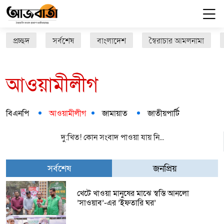
প্রচ্ছদ
সর্বশেষ
বাংলাদেশ
স্বৈরাচার আমলনামা
আওয়ামীলীগ
বিএনপি
আওয়ামীলীগ
জামায়াত
জাতীয়পার্টি
দু:খিত! কোন সংবাদ পাওয়া যায় নি...
সর্বশেষ
জনপ্রিয়
খেটে খাওয়া মানুষের মাঝে স্বস্তি আনলো
’সাওয়াব’-এর ’ইফতারি ঘর’