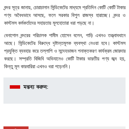
বন্দর সূত্র জানায়, চোরাচালান সিন্ডিকেটের মাধ্যমে প্রতিদিন কোটি কোটি টাকার
পণ্য অবৈধভাবে আসছে, ফলে সরকার বিপুল রাজস্ব হারাচ্ছে। বন্দর ও
কাস্টমস কর্মকর্তাদের সহায়তায় মূলহোতারা ধরা পড়ছে না।
বেনাপোল বন্দরের পরিচালক শামীম হোসেন বলেন, গাড়ি এখনও তত্ত্বাবধানে
আছে। সিন্ডিকেটের বিরুদ্ধে দৃষ্টান্তমূলক ব্যবস্থা নেওয়া হবে। কাস্টমস
প্রযুক্তি ব্যবহার করে তল্লাশি ও সন্দেহভাজন শনাক্তকরণ কার্যক্রম জোরদার
করছে। সম্প্রতি বিজিবি অভিযানেও কোটি টাকার ভারতীয় পণ্য জব্দ হয়,
কিন্তু মূল কারবারিরা এখনও ধরা পড়েননি।
মন্তব্য করুন: