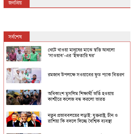
জনপ্রিয়
সর্বশেষ
খেটে খাওয়া মানুষের মাঝে স্বস্তি আনলো
’সাওয়াব’-এর ’ইফতারি ঘর’
রমজান উপলক্ষে সওয়াবের ফুড প্যাক বিতরণ
অধিকাংশ মুসলিম শিক্ষার্থী ভর্তি হওয়ায়
কাশ্মীরে কলেজ বন্ধ করলো ভারত
নতুন প্রভাববলয়ের লড়াই: যুক্তরাষ্ট্র, চীন ও
রাশিয়া কি বদলে দিচ্ছে বৈশ্বিক ব্যবস্থা