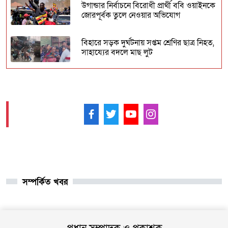
উগান্ডার নির্বাচনে বিরোধী প্রার্থী ববি ওয়াইনকে
জোরপূর্বক তুলে নেওয়ার অভিযোগ
বিহারে সড়ক দুর্ঘটনায় সপ্তম শ্রেণির ছাত্র নিহত,
সাহায্যের বদলে মাছ লুট
আনুষ্ঠানিকভাবে কুর্দি ভাষাকে স্বীকৃতি দিল
সিরিয়া
আমাদের ফলো করুন -
চার খনি থেকে ৭৮ লাখ আউন্স সোনা উত্তোলন
সৌদি রাষ্ট্রীয় কোম্পানি মা’আদেনের
গাজায় শান্তি প্রতিষ্ঠায় ট্রাম্পের ‘বোর্ড অব পিস’,
যুদ্ধবিরতির দ্বিতীয় ধাপ নিয়ে কায়রোতে
আলোচনা
সম্পর্কিত খবর
কৌশলের নামে বিএনপি গুপ্ত বেশ ধারণ
করেনি: তারেক রহমান