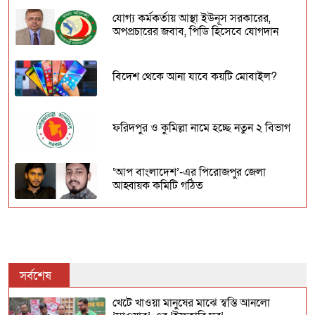
যোগ্য কর্মকর্তায় আস্থা ইউনূস সরকারের,
অপপ্রচারের জবাব, পিডি হিসেবে যোগদান
বিদেশ থেকে আনা যাবে কয়টি মোবাইল?
ফরিদপুর ও কুমিল্লা নামে হচ্ছে নতুন ২ বিভাগ
‘আপ বাংলাদেশ’-এর পিরোজপুর জেলা
আহ্বায়ক কমিটি গঠিত
যে জুলাই ছিল ‘৩৬ দিনের’
বিশ্বকবি রবীন্দ্রনাথ ঠাকুরের ১৬৫তম জন্মদিন
সর্বশেষ
আজ
খেটে খাওয়া মানুষের মাঝে স্বস্তি আনলো