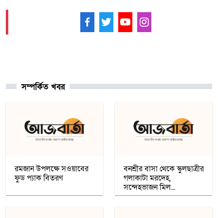
বিহারে সড়ক দুর্ঘটনায় সপ্তম শ্রেণির ছাত্র নিহত,
সাহায্যের বদলে মাছ লুট
আমাদের ফলো করুন -
আনুষ্ঠানিকভাবে কুর্দি ভাষাকে স্বীকৃতি দিল
সিরিয়া
সম্পর্কিত খবর
চার খনি থেকে ৭৮ লাখ আউন্স সোনা উত্তোলন
সৌদি রাষ্ট্রীয় কোম্পানি মা’আদেনের
গাজায় শান্তি প্রতিষ্ঠায় ট্রাম্পের ‘বোর্ড অব পিস’,
যুদ্ধবিরতির দ্বিতীয় ধাপ নিয়ে কায়রোতে
আলোচনা
রমজান উপলক্ষে সওয়াবের
বনশ্রীর বাসা থেকে স্কুলছাত্রীর
ফুড প্যাক বিতরণ
গলাকাটা মরদেহ,
সন্দেহভাজন মিল...
কৌশলের নামে বিএনপি গুপ্ত বেশ ধারণ
করেনি: তারেক রহমান