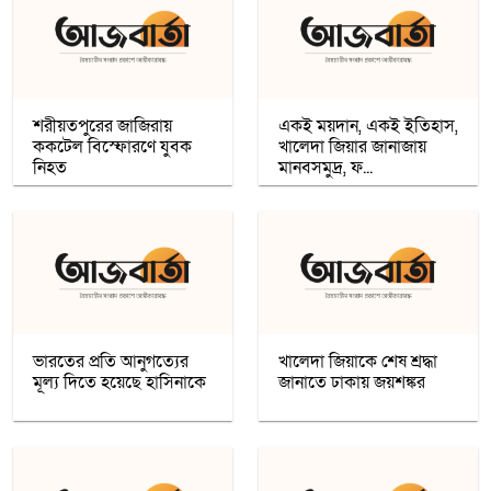
খেটে খাওয়া মানুষের মাঝে স্বস্তি আনলো
’সাওয়াব’-এর ’ইফতারি ঘর’
শরীয়তপুরের জাজিরায়
একই ময়দান, একই ইতিহাস,
ককটেল বিস্ফোরণে যুবক
খালেদা জিয়ার জানাজায়
নিহত
রমজান উপলক্ষে সওয়াবের ফুড প্যাক বিতরণ
মানবসমুদ্র, ফ...
অধিকাংশ মুসলিম শিক্ষার্থী ভর্তি হওয়ায়
কাশ্মীরে কলেজ বন্ধ করলো ভারত
নতুন প্রভাববলয়ের লড়াই: যুক্তরাষ্ট্র, চীন ও
রাশিয়া কি বদলে দিচ্ছে বৈশ্বিক ব্যবস্থা
ভারতের প্রতি আনুগত্যের
খালেদা জিয়াকে শেষ শ্রদ্ধা
মূল্য দিতে হয়েছে হাসিনাকে
জানাতে ঢাকায় জয়শঙ্কর
উগান্ডার নির্বাচনে বিরোধী প্রার্থী ববি ওয়াইনকে
জোরপূর্বক তুলে নেওয়ার অভিযোগ
বিহারে সড়ক দুর্ঘটনায় সপ্তম শ্রেণির ছাত্র নিহত,