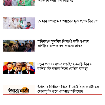
’সাওয়াব’-এর ’ইফতারি ঘর’
৬ জেলায় বন্যার পূর্বাভাস
ঈদকে সামনে রেখে সারাদেশে নিরাপত্তা
রমজান উপলক্ষে সওয়াবের ফুড প্যাক বিতরণ
জোরদার
অধিকাংশ মুসলিম শিক্ষার্থী ভর্তি হওয়ায়
কাশ্মীরে কলেজ বন্ধ করলো ভারত
নতুন প্রভাববলয়ের লড়াই: যুক্তরাষ্ট্র, চীন ও
রাশিয়া কি বদলে দিচ্ছে বৈশ্বিক ব্যবস্থা
উগান্ডার নির্বাচনে বিরোধী প্রার্থী ববি ওয়াইনকে
জোরপূর্বক তুলে নেওয়ার অভিযোগ