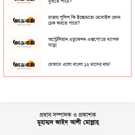
বুঝতে পারে?
রাস্তায় পুলিশ কি ইচ্ছেমতো মোবাইল ফোন
চেক করতে পারে?
অস্ট্রেলিয়ান এডুকেশন এক্সপো'তে ব্যাপক
সাড়া
যেভাবে এলো বাংলা ১২ মাসের নাম!
চ্যাম্পিয়নস লিগে ৩০০তম জয় পেয়েছে রিয়াল
মাদ্রিদ
চট্টগ্রাম মহসিন কলেজ নতুন ভবন পাচ্ছে দুই
যুগ পর
প্রধান সম্পাদক ও প্রকাশক
মুহাম্মদ জাইদ আলী মোল্লাহ্
বিশ্বের সবচেয়ে শক্তিশালী দেশের তালিকায়
৪৭ তম বাংলাদেশ