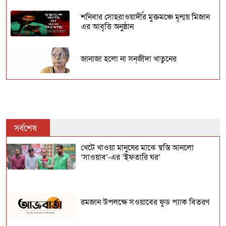
শনিবার সোহরাওয়ার্দীর মুক্তমঞ্চে মৃন্ময় মিজান
এর আবৃত্তি অনুষ্ঠান
জানাজা হলো না সন্‌জীদা খাতুনের
পৈত্রিক গোরস্তানে চিরনিদ্রায় শায়িত হলেন কবি
যাকিউল হক জাকী
জাতীয় ঐক্যের আহ্বান জানিয়ে সমাপ্ত হলো
সর্বশেষ
জুলাই বিপ্লব নাট্যোৎসব ২০২৫
খেটে খাওয়া মানুষের মাঝে স্বস্তি আনলো
’সাওয়াব’-এর ’ইফতারি ঘর’
জুয়ার প্রচারণায় যুক্ত দেশের জনপ্রিয় তারকারা
৬০ ছুঁই ছুঁই আমির, সালমান, শাহরুখের বয়স;
রমজান উপলক্ষে সওয়াবের ফুড প্যাক বিতরণ
বলিউডের কি এখন নতুন তারকা প্রয়োজন?