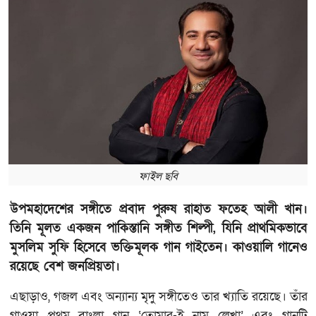
ফাইল ছবি
উপমহাদেশের সঙ্গীতে প্রবাদ পুরুষ রাহাত ফতেহ আলী খান।
তিনি মূলত একজন পাকিস্তানি সঙ্গীত শিল্পী, যিনি প্রাথমিকভাবে
মুসলিম সুফি হিসেবে ভক্তিমূলক গান গাইতেন। কাওয়ালি গানেও
রয়েছে বেশ জনপ্রিয়তা।
এছাড়াও, গজল এবং অন্যান্য মৃদু সঙ্গীতেও তার খ্যাতি রয়েছে। তাঁর
গাওয়া প্রথম বাংলা গান ‘তোমার-ই নাম লেখা’ এবং গানটি