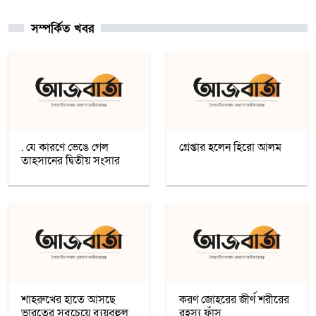
সম্পর্কিত খবর
চার খনি থেকে ৭৮ লাখ আউন্স সোনা উত্তোলন
সৌদি রাষ্ট্রীয় কোম্পানি মা’আদেনের
গাজায় শান্তি প্রতিষ্ঠায় ট্রাম্পের ‘বোর্ড অব পিস’,
যুদ্ধবিরতির দ্বিতীয় ধাপ নিয়ে কায়রোতে
আলোচনা
. যে কারণে ভেঙে গেল
গ্রেপ্তার হলেন হিরো আলম
তাহসানের দ্বিতীয় সংসার
কৌশলের নামে বিএনপি গুপ্ত বেশ ধারণ
করেনি: তারেক রহমান
খেটে খাওয়া মানুষের মাঝে স্বস্তি আনলো
’সাওয়াব’-এর ’ইফতারি ঘর’
শাহরুখের হাতে আসছে
করণ জোহরের জীর্ণ শরীরের
ভারতের সবচেয়ে ব্যয়বহুল
রহস্য ফাঁস