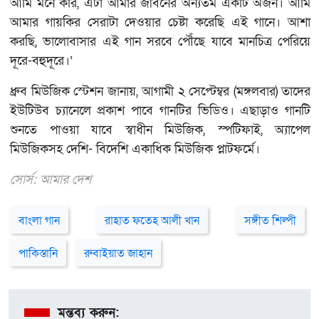
আমি মনে করি, এটা আমার জীবনের অন্যতম একটি অর্জন। আমি
আমার গায়কির সেরাটা দেওয়ার চেষ্টা করেছি এই গানে। আশা
করছি, ভালোবাসার এই গান সরবে পৌঁছে যাবে মানচিত্র পেরিয়ে
দূরে-বহুদূরে।‘
ধ্রুব মিউজিক স্টেশন জানায়, আগামী ২ সেপ্টেম্বর (মঙ্গলবার) তাদের
ইউটিউব চ্যানেলে প্রকাশ পাবে গানটির ভিডিও। এছাড়াও গানটি
শুনতে পাওয়া যাবে স্বাধীন মিউজিক, স্পটিফাই, অ্যাপেল
মিউজিকসহ দেশি- বিদেশি একাধিক মিউজিক প্লাটফর্মে।
সোর্স: আমার দেশ
বাংলা গান
রাহাত ফতেহ আলী খান
সঙ্গীত শিল্পী
পাকিস্তানি
রুবাইয়াত জাহান
মন্তব্য করুন: