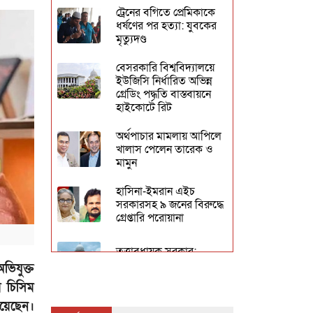
ট্রেনের বগিতে প্রেমিকাকে
ধর্ষণের পর হত্যা: যুবকের
মৃত্যুদণ্ড
বেসরকারি বিশ্ববিদ্যালয়ে
ইউজিসি নির্ধারিত অভিন্ন
গ্রেডিং পদ্ধতি বাস্তবায়নে
হাইকোর্টে রিট
অর্থপাচার মামলায় আপিলে
খালাস পেলেন তারেক ও
মামুন
হাসিনা-ইমরান এইচ
সরকারসহ ৯ জনের বিরুদ্ধে
গ্রেপ্তারি পরোয়ানা
তত্ত্বাবধায়ক সরকার:
রিভিউ শুনানি ৮ মে
ভিযুক্ত
য় চিসিম
আছিয়া ধর্ষণ ও হত্যা
য়েছেন।
মামলার বিচার ৭ দিনের