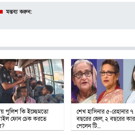
মন্তব্য করুন:
তায় পুলিশ কি ইচ্ছেমতো
শেখ হাসিনার ৫-রেহানার ৭
াইল ফোন চেক করতে
বছরের জেল, ২ বছরের কারা
ে?
পেলেন টি...