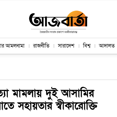
াচার আমলনামা
রাজনীতি
সারাদেশ
বিশ্ব
আদালত
্যা মামলায় দুই আসামির
াতে সহায়তার স্বীকারোক্তি