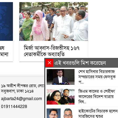
গাজায় শান্তি প্রতিষ্ঠায়
ট্রাম্পের ‘বোর্ড অব পিস’,
যুদ্ধবিরতির দ্বিতীয় ধাপ
নিয়ে কায়রোতে আলোচনা
কৌশলের নামে বিএনপি
গুপ্ত বেশ ধারণ করেনি:
বেষ
মির্জা আব্বাস-রিজভীসহ ১৬৭
তারেক রহমান
মানা
নেতাকর্মীকে অব্যাহতি
এই খবরগুলি মিশ করেছেন
খেটে খাওয়া মানুষের মাঝে
স্বস্তি আনলো ’সাওয়াব’-এর
শেখ হাসিনার বিচারকাজ
’ইফতারি ঘর’
সম্প্রচারের সময় ফেসবুক
প...
১৯ অতীশ দীপঙ্কর রোড, লেভেল ৪, ব্র্যাক ব্যাংক বিল্ডিং,
রমজান উপলক্ষে সওয়াবের
সবুজবাগ, ঢাকা ১২১৪
জিএম কাদের ও শেরীফা
ফুড প্যাক বিতরণ
কাদেরের বিদেশ যাত্রায়
ajbarta24@gmail.com
নিষ...
অধিকাংশ মুসলিম শিক্ষার্থী
01911444228
হাইকোর্টের বিচারক হলেন
ভর্তি হওয়ায় কাশ্মীরে
কলেজ বন্ধ করলো ভারত
সারজিসের শ্বশুর