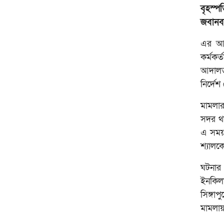
বৃহস্প
জবানবন
এর আগ
কর্মকর
আদালত
নির্দেশ
মামলার
সদর থা
এ সময়
শ্যালক
ঘটনার 
ইনকিলা
সিঙ্গা
মামলায়